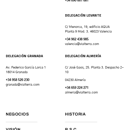
+34 690 661 681
DELEGACIÓN LEVANTE
C/ Menorca, 19, edificio AQUA
Planta 9 Mod. 3. 46023 Valencia
+34 962 438 985
valencia
@vialterra.com
DELEGACIÓN GRANADA
DELEGACIÓN ALMERÍA
Av. Federico García Lorca 1
C/ José Gaos, 25. Planta 3. Despacho 2-
18014 Granada
10
+34 958 526 230
04230 Almería
granada
@vialterra.com
+34 659 224 271
almeria@vialterra.com
NEGOCIOS
HISTORIA
VISIÓN
R.S.C