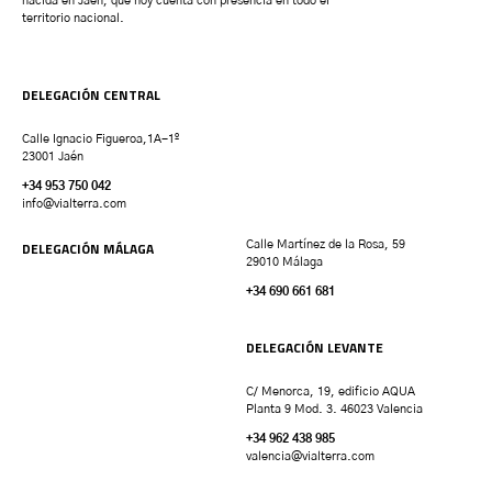
nacida en Jaén, que hoy cuenta con presencia en todo el
territorio nacional.
DELEGACIÓN CENTRAL
Calle Ignacio Figueroa,1A-1º
23001 Jaén
+34 953 750 042
info@vialterra.com
DELEGACIÓN MÁLAGA
Calle Martínez de la Rosa, 59
29010 Málaga
+34 690 661 681
DELEGACIÓN LEVANTE
C/ Menorca, 19, edificio AQUA
Planta 9 Mod. 3. 46023 Valencia
+34 962 438 985
valencia
@vialterra.com