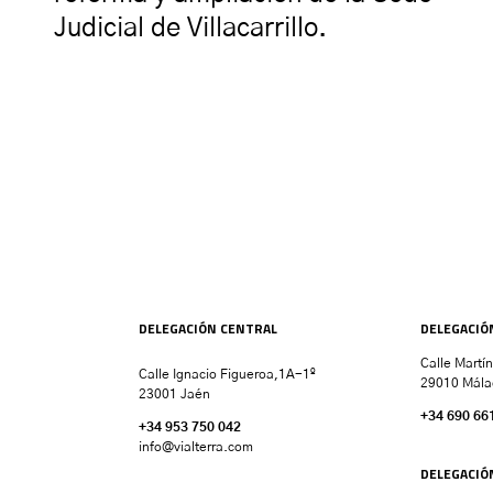
Judicial de Villacarrillo.
DELEGACIÓN CENTRAL
DELEGACIÓ
Calle Martí
Calle Ignacio Figueroa,1A-1º
29010 Mála
23001 Jaén
+34 690 66
+34 953 750 042
info@vialterra.com
DELEGACIÓ