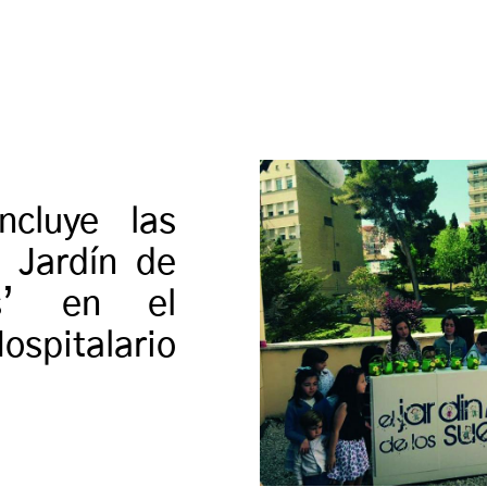
oncluye las
l Jardín de
s’ en el
spitalario