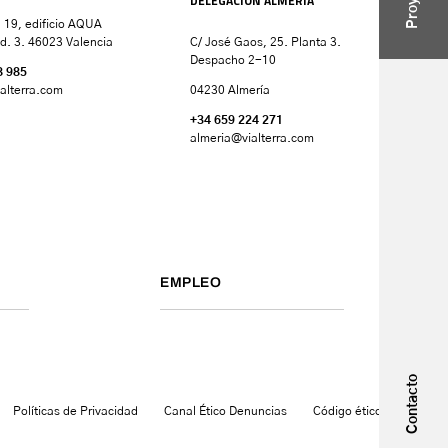
DELEGACIÓN ALMERÍA
 19, edificio AQUA
d. 3. 46023 Valencia
C/ José Gaos, 25. Planta 3.
Despacho 2-10
8 985
alterra.com
04230 Almería
+34 659 224 271
almeria@vialterra.com
EMPLEO
Contacto
Políticas de Privacidad
Canal Ético Denuncias
Código ético