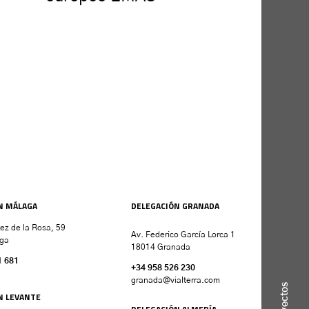
N MÁLAGA
DELEGACIÓN GRANADA
nez de la Rosa, 59
Av. Federico García Lorca 1
ga
18014 Granada
1 681
+34 958 526 230
granada
@vialterra.com
Proyectos
N LEVANTE