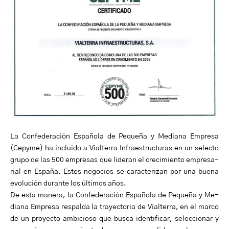
La Con­fe­de­ra­ción Es­pa­ño­la de Pe­que­ña y Me­dia­na Em­pre­sa
(Cepy­me) ha in­clui­do a Vialterra Infraestructuras en un se­lec­to
grupo de las 500 em­pre­sas que li­de­ran el cre­ci­mien­to em­pre­sa­
rial en Es­pa­ña. Estos negocios se caracterizan por una bue­na
evo­lu­ción du­ran­te los úl­ti­mos años.
De es­ta ma­ne­ra, la Con­fe­de­ra­ción Es­pa­ño­la de Pe­que­ña y Me­
dia­na Em­pre­sa respalda la trayectoria de Vialterra, en el marco
de un pro­yec­to am­bi­cio­so que bus­ca iden­ti­fi­car, se­lec­cio­nar y