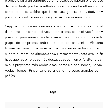
pro­mo­cio­nar a un con­jun­to de em­pre­sas que li­de­ran el progreso
del país, tan­to por los re­sul­ta­dos obtenidos en los úl­ti­mos años
co­mo por la ca­pa­ci­dad que tie­ne pa­ra generar ac­ti­vi­dad, em­
pleo, potencial de in­no­va­ción y pro­yec­ción in­ter­na­cio­nal.
Cepy­me pro­mo­cio­na y re­co­no­ce a sus di­rec­ti­vos, opor­tu­ni­dad
de in­ter­ac­tuar con directivos ­de em­presas con mo­ti­va­ción em­
pre­sa­rial pa­ra in­no­var y otros ser­vi­cios dirigidos a un se­lec­to
gru­po de em­pre­sas en­tre las que se en­cuen­tra Vial­te­rra
Infraestructuras , que ha ex­pe­ri­men­ta­do un es­pec­ta­cu­lar cre­ci­
mien­to du­ran­te los últimos años. Pre­ci­sa­men­te, es­ta evo­lu­ción
ha­ce que las em­pre­sas más des­ta­ca­das con­fíen en Vial­te­rra pa­
ra sus pro­yec­tos más am­bi­cio­sos, co­mo Neinor Ho­mes, Sol­via,
Ae­das Homes, Pry­con­sa o Sol­pri­ga, en­tre otras gran­des com­
pa­ñías.
Tags