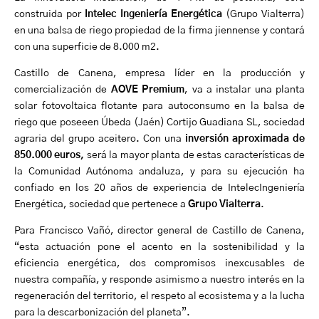
construi
da por
Intelec
Ingeniería Energét
ica
(Grupo Vialterra)
en una balsa de riego
propiedad de la firma jiennense y contará
con una superficie
de 8.000 m2
.
Castillo de Canena, empresa líder en la producción y
comercialización de
AOVE
Premium
, va a instalar
una planta
solar fotovoltaica flotante para
autoconsumo
en la balsa de
riego
que
posee
en Úbeda (Jaén) Cortijo Guadiana
SL
, sociedad
agraria
del grupo aceitero
.
Con una
inversión aproximada de
850.000 euros,
s
erá la mayor
planta de estas características de
la Comunidad Autónoma a
ndaluza
, y para su ejecución ha
confiado en
los 20 años de
experiencia de
Intelec
Ingeniería
Energética, sociedad que pertenece a
Grupo
Vialterra
.
Para Francisco
Vañó
, director general de Castillo de Canena,
“esta actuación pone el acento en la sostenibilidad y la
eficiencia energética, dos compromisos inexcusables de
nuestra compañía, y responde asimismo a
nuestro interés en la
regeneración del territorio, el respeto al ecosistema y a la lucha
para la descarbonización del planeta”.