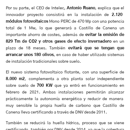
Por su parte, el
CEO de
Intelec
,
Antonio Ruano
, explica que
el
innovador
proyecto consistirá en l
a instalación de
2.120
módulos f
otovoltaicos
Mono PERC de 470
Wp
con una potencia
total de
1
Mw
, lo
que generará a Castillo de Canena
un
importante ahorro
de costes
, además de
evitar la emisión de
829
Tm
de
CO2 y otros gases de efecto invernadero
en un
plazo de 18 meses.
También
evitará que se tengan que
arrancar unos 180 olivos
, en caso de haber utilizado sistemas
de instalación tradicionales sobre suelo.
El
nuevo
sistema fotovoltaico flotante
,
con una superficie de
8.000 m2
,
complementa a otra planta solar independiente
sobre suelo de
700 KW
que ya entró en funcionamiento en
febrero de 2021. Ambas instalaciones permitirán
alcanzar
prácticamente la autonomía e
n
ergética y reducir de manera
muy sensible la propia huella de carbono
que
Castillo de
Canena lleva certificando a través de DNV desde 2011.
T
ambién se reducirá la huella hídrica, proceso que se viene
certificando
, también por DNV,
desde 2014,
ya que
la cobertura