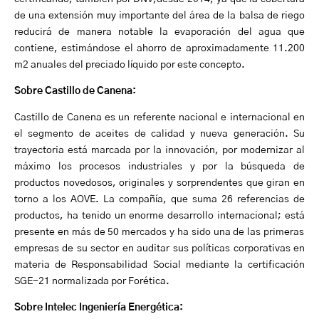
de una extensión muy importante del área de la balsa de riego
reducirá de manera notable la evaporación del agua que
contiene, estimándose el ahorro de aproximadamente 11.200
m2 anuales del preciado líquido por este concepto.
Sobre
Castillo de
Canena
:
Castillo de Canena
es un referente nacional e internacional en
el segmento de aceites de calidad y
nueva ge
neración
.
Su
trayectoria está ma
rcada por la innovación, por
modernizar al
máximo los procesos indust
riales
y por la
búsqueda de
productos novedosos, originales y sorprendentes que
giran en
torno a los AOVE
. La compañía
, que suma 26
referencias de
productos,
ha tenido un
enorme desarrollo internacional;
est
á
presente en más de 50 mercados y ha
sido una de las
primeras
empresas de su sector en auditar sus políticas
corporativas en
materia de Responsabilidad Social mediante la certificación
SGE-21
normalizada por
F
orética
.
Sobre
Intelec
Ingeniería Energética
: