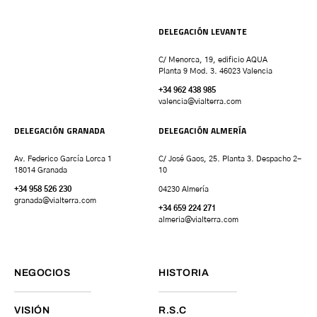
DELEGACIÓN LEVANTE
C/ Menorca, 19, edificio AQUA
Planta 9 Mod. 3. 46023 Valencia
+34 962 438 985
valencia
@vialterra.com
DELEGACIÓN GRANADA
DELEGACIÓN ALMERÍA
Av. Federico García Lorca 1
C/ José Gaos, 25. Planta 3. Despacho 2-
18014 Granada
10
+34 958 526 230
04230 Almería
granada
@vialterra.com
+34 659 224 271
almeria@vialterra.com
NEGOCIOS
HISTORIA
VISIÓN
R.S.C