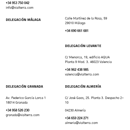
+34 953 750 042
info@vialterra.com
DELEGACIÓN MÁLAGA
Calle Martínez de la Rosa, 59
29010 Málaga
+34 690 661 681
DELEGACIÓN LEVANTE
C/ Menorca, 19, edificio AQUA
Planta 9 Mod. 3. 46023 Valencia
+34 962 438 985
valencia
@vialterra.com
DELEGACIÓN GRANADA
DELEGACIÓN ALMERÍA
Av. Federico García Lorca 1
C/ José Gaos, 25. Planta 3. Despacho 2-
18014 Granada
10
+34 958 526 230
04230 Almería
granada
@vialterra.com
+34 659 224 271
almeria@vialterra.com