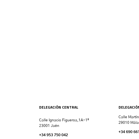
DELEGACIÓN CENTRAL
DELEGACIÓ
Calle Martí
Calle Ignacio Figueroa,1A-1º
29010 Mála
23001 Jaén
+34 690 66
+34 953 750 042