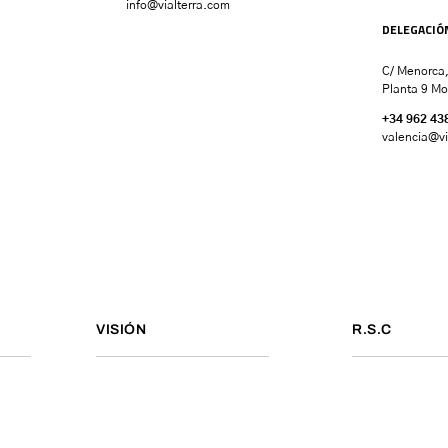
info@vialterra.com
DELEGACIÓ
C/ Menorca,
Planta 9 Mo
+34 962 43
valencia
@vi
VISIÓN
R.S.C